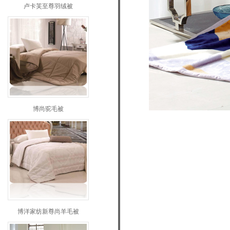
卢卡芙至尊羽绒被
博尚驼毛被
博洋家纺新尊尚羊毛被