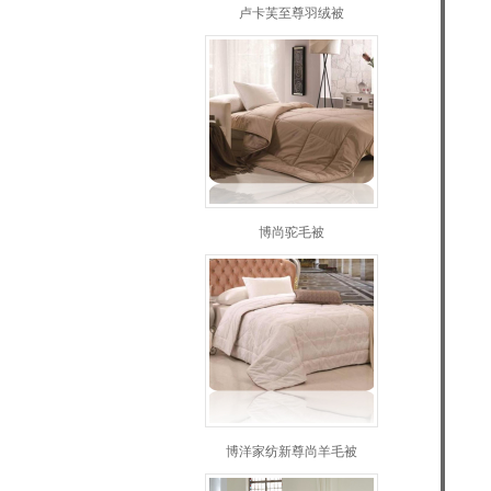
卢卡芙至尊羽绒被
博尚驼毛被
博洋家纺新尊尚羊毛被