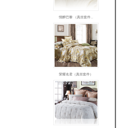
情醉巴黎 （真丝套件...
荣耀名君（真丝套件）