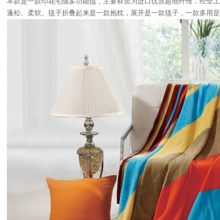
本款是一款印花毛绒多功能毯，主要材质为进口优质超细纤维，经全工
蓬松、柔软。毯子折叠起来是一款抱枕，展开是一款毯子，一款多用是