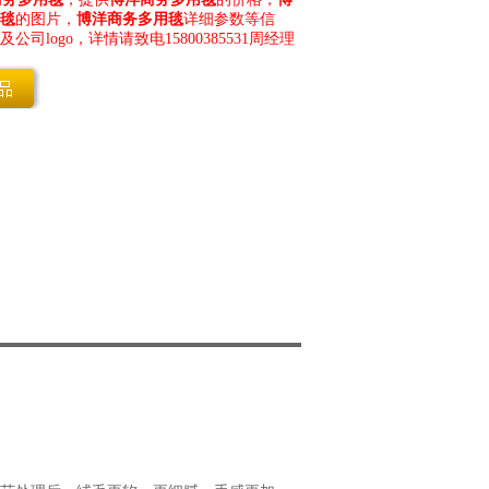
毯
的图片，
博洋商务多用毯
详细参数等信
logo，详情请致电15800385531周经理