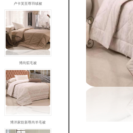
卢卡芙至尊羽绒被
博尚驼毛被
博洋家纺新尊尚羊毛被