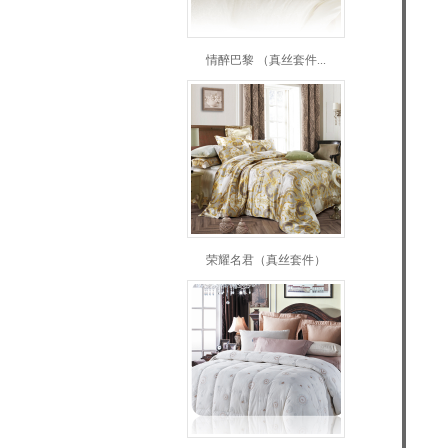
情醉巴黎 （真丝套件...
荣耀名君（真丝套件）