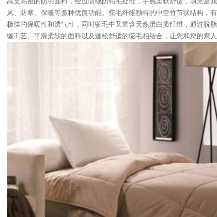
高支高密的防羽面料，经过防绒防钻毛处理，手感柔软舒适，填充是我
风、防寒、保暖等多种优良功能。驼毛纤维独特的中空竹节状结构，有
极佳的保暖性和透气性，同时驼毛中又富含天然蛋白质纤维，通过脱脂
缝工艺、平滑柔软的面料以及蓬松舒适的驼毛相结合，让您和您的家