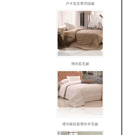
卢卡芙至尊羽绒被
博尚驼毛被
博洋家纺新尊尚羊毛被