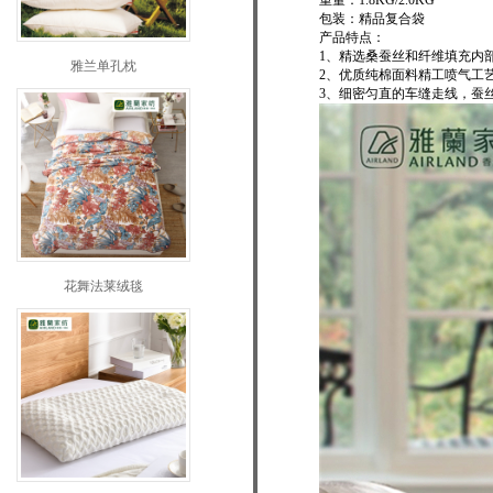
重量：1.8KG/2.0KG
包装：精品复合袋
产品特点：
1、精选桑蚕丝和纤维填充内
雅兰单孔枕
2、优质纯棉面料精工喷气工
3、细密匀直的车缝走线，蚕
花舞法莱绒毯