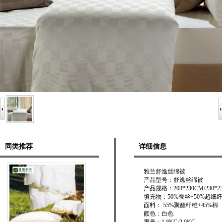
同类推荐
详细信息
雅兰舒逸丝绵被
产品型号：舒逸丝绵被
产品规格：203*230CM/230*2
填充物：50%蚕丝+50%超细
面料： 55%聚酯纤维+45%棉
颜色：白色