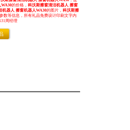
WA30
的价格，
科沃斯擦窗清洁机器人 擦窗
机器人 擦窗机器人WA30
的图片，
科沃斯擦
参数等信息，所有礼品免费设计印刷文字内
531周经理