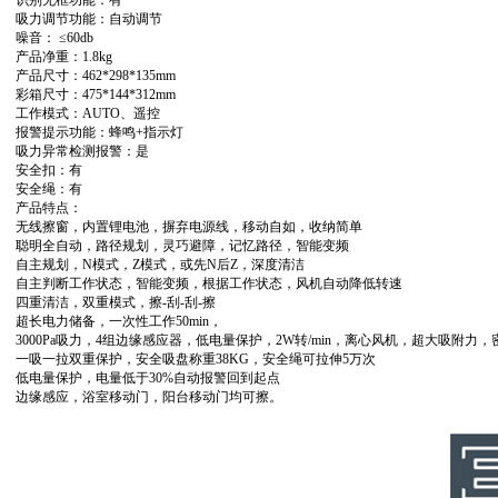
识别无框功能：有
吸力调节功能：自动调节
噪音： ≤60db
产品净重：1.8kg
产品尺寸：462*298*135mm
彩箱尺寸：475*144*312mm
工作模式：AUTO、遥控
报警提示功能：蜂鸣+指示灯
吸力异常检测报警：是
安全扣：有
安全绳：有
产品特点：
无线擦窗，内置锂电池，摒弃电源线，移动自如，收纳简单
聪明全自动，路径规划，灵巧避障，记忆路径，智能变频
自主规划，N模式，Z模式，或先N后Z，深度清洁
自主判断工作状态，智能变频，根据工作状态，风机自动降低转速
四重清洁，双重模式，擦-刮-刮-擦
超长电力储备，一次性工作50min，
3000Pa吸力，4组边缘感应器，低电量保护，2W转/min，离心风机，超大吸附力
一吸一拉双重保护，安全吸盘称重38KG，安全绳可拉伸5万次
低电量保护，电量低于30%自动报警回到起点
边缘感应，浴室移动门，阳台移动门均可擦。