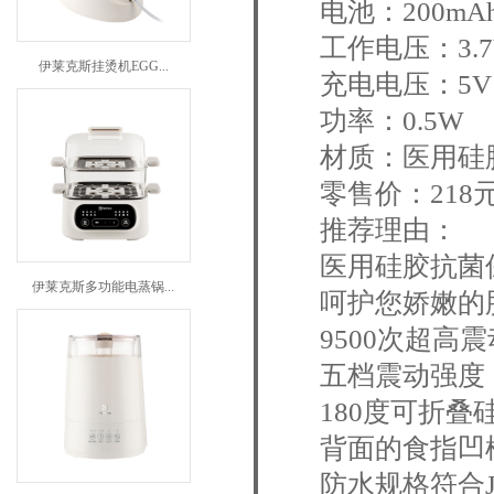
电池：200mA
工作电压：3.7
伊莱克斯挂烫机EGG...
充电电压：5V
功率：0.5W
材质：医用硅
零售价：218
推荐理由：
医用硅胶抗菌
伊莱克斯多功能电蒸锅...
呵护您娇嫩的
9500次超
五档震动强度
180度可折叠
背面的食指凹
防水规格符合J