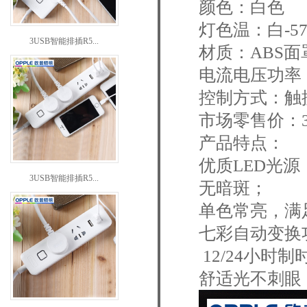
颜色：白色
灯色温：白-57
3USB智能排插R5...
材质：ABS面
电流电压功率：DC
控制方式：触
市场零售价：3
产品特点：
优质LED光
3USB智能排插R5...
无暗斑；
单色常亮，满
七彩自动变换
12/24小
舒适光不刺眼