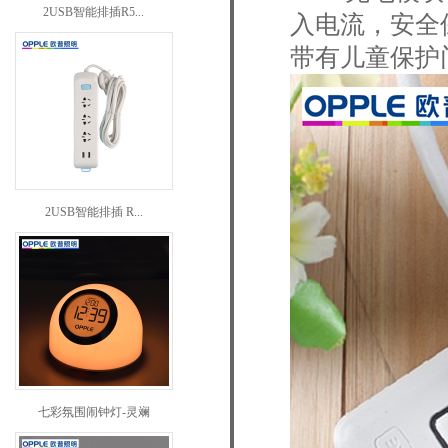
2USB智能排插R5...
入电流，安全
带有儿童保护
2USB智能排插 R...
七彩氛围闹钟灯-灵斓