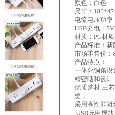
颜色：白色
尺寸：180*4
3USB智能排插R5...
电流电压功率：10
USB充电：5V=
材质：PC材质
产品标准：新国标GB
市场零售价：8
产品特点：
3USB智能排插R5...
一体化铜条设
精密啮和设计
优质选材-三
烫；
采用高性能阻
USB充电模