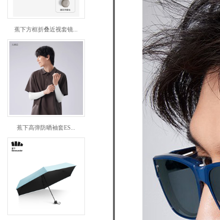
蕉下方框折叠近视套镜...
蕉下高弹防晒袖套ES...