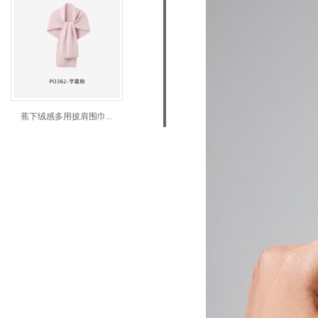
蕉下绒感多用披肩围巾...