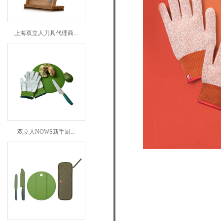
上海双立人刀具代理商...
双立人NOWS新手厨...