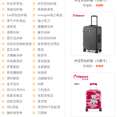
外交官拉杆箱（20英寸）...
外交官背包
外交官拉杆箱
市场价：
￥699
美旅拉杆箱
美旅双肩包
Lee背包拉杆箱
swissgear瑞士箱包
李宁户外用品
瑞士军刀
凌美笔
膳魔师水杯
虎牌水杯
象印水杯
星巴克水杯
乐扣乐扣水杯
乐扣乐扣保鲜盒收
多样屋生活用品
纳盒
思宝水杯
希诺
大嘴猴水杯
欧舒丹
外交官拉杆箱（24英寸）...
毕加索系列
茶具套装
市场价：
￥810
罗莱家纺
水星家纺
富安娜家纺
恒源祥
博洋家纺
洁丽雅毛巾
金号毛巾
内野
HUGO BOSS
三利毛巾
纽曼充电宝
倍思充电宝
品胜充电宝
派克笔
JBL音箱
倍世BWT水处理
施华洛世奇
55度杯