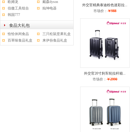
欧姆龙
戴森dyson
外交官精典泰迪粉色迷彩拉...
伯傲工具组合
灿坤电器
市场价：
￥988
韩国777
食品大礼包
恰恰休闲食品
三只松鼠坚果礼盒
百草味食品礼盒
来伊份食品礼盒
外交官20寸刹车轮拉杆箱...
市场价：
￥2990