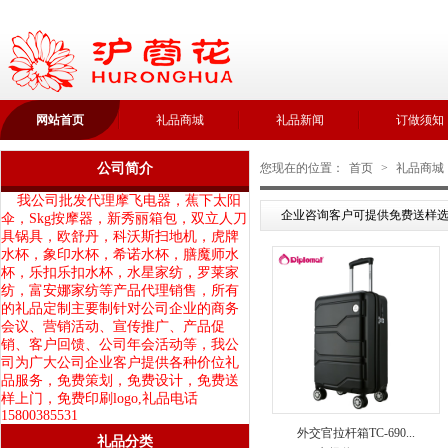
网站首页
礼品商城
礼品新闻
订做须知
公司简介
您现在的位置：
首页
>
礼品商城
我公司批发代理摩飞电器，蕉下太阳
企业咨询客户可提供免费送样选
伞，Skg按摩器，新秀丽箱包，双立人刀
具锅具，欧舒丹，科沃斯扫地机，虎牌
水杯，象印水杯，希诺水杯，膳魔师水
杯，乐扣乐扣水杯，水星家纺，罗莱家
纺，富安娜家纺等产品代理销售，所有
的礼品定制主要制针对公司企业的商务
会议、营销活动、宣传推广、产品促
销、客户回馈、公司年会活动等，我公
司为广大公司企业客户提供各种价位礼
品服务，免费策划，免费设计，免费送
样上门，免费印刷logo,礼品电话
15800385531
外交官拉杆箱TC-690...
礼品分类