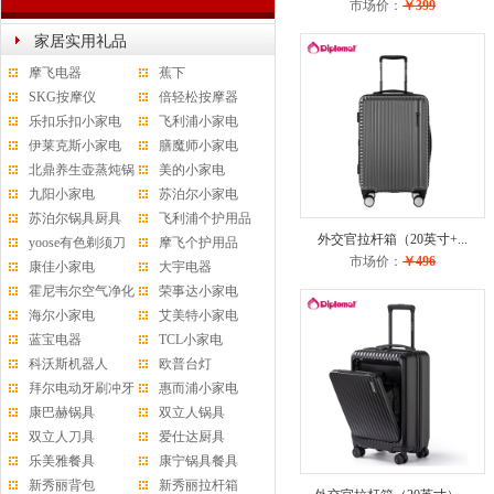
市场价：
￥399
家居实用礼品
摩飞电器
蕉下
SKG按摩仪
倍轻松按摩器
乐扣乐扣小家电
飞利浦小家电
伊莱克斯小家电
膳魔师小家电
北鼎养生壶蒸炖锅
美的小家电
水杯
九阳小家电
苏泊尔小家电
苏泊尔锅具厨具
飞利浦个护用品
外交官拉杆箱（20英寸+...
yoose有色剃须刀
摩飞个护用品
市场价：
￥496
康佳小家电
大宇电器
霍尼韦尔空气净化
荣事达小家电
器
海尔小家电
艾美特小家电
蓝宝电器
TCL小家电
科沃斯机器人
欧普台灯
拜尔电动牙刷冲牙
惠而浦小家电
器
康巴赫锅具
双立人锅具
双立人刀具
爱仕达厨具
乐美雅餐具
康宁锅具餐具
新秀丽背包
新秀丽拉杆箱