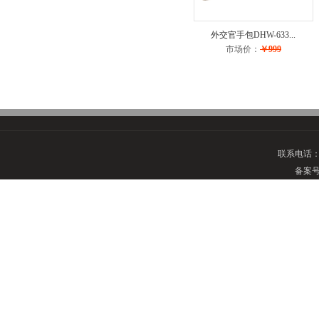
外交官手包DHW-633...
市场价：
￥999
联系电话
备案