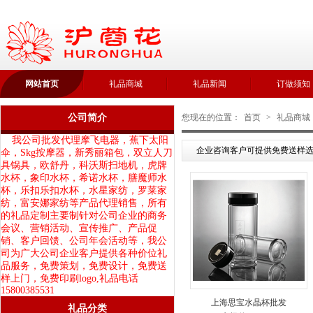
网站首页
礼品商城
礼品新闻
订做须知
公司简介
您现在的位置：
首页
>
礼品商城
我公司批发代理摩飞电器，蕉下太阳
企业咨询客户可提供免费送样选
伞，Skg按摩器，新秀丽箱包，双立人刀
具锅具，欧舒丹，科沃斯扫地机，虎牌
水杯，象印水杯，希诺水杯，膳魔师水
杯，乐扣乐扣水杯，水星家纺，罗莱家
纺，富安娜家纺等产品代理销售，所有
的礼品定制主要制针对公司企业的商务
会议、营销活动、宣传推广、产品促
销、客户回馈、公司年会活动等，我公
司为广大公司企业客户提供各种价位礼
品服务，免费策划，免费设计，免费送
样上门，免费印刷logo,礼品电话
15800385531
上海思宝水晶杯批发
礼品分类