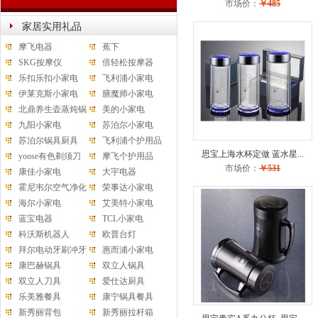
市场价：
￥485
家居实用礼品
摩飞电器
蕉下
SKG按摩仪
倍轻松按摩器
乐扣乐扣小家电
飞利浦小家电
伊莱克斯小家电
膳魔师小家电
北鼎养生壶蒸炖锅
美的小家电
水杯
九阳小家电
苏泊尔小家电
苏泊尔锅具厨具
飞利浦个护用品
思宝上海水杯定做 蓝水星...
yoose有色剃须刀
摩飞个护用品
市场价：
￥531
康佳小家电
大宇电器
霍尼韦尔空气净化
荣事达小家电
器
海尔小家电
艾美特小家电
蓝宝电器
TCL小家电
科沃斯机器人
欧普台灯
拜尔电动牙刷冲牙
惠而浦小家电
器
康巴赫锅具
双立人锅具
双立人刀具
爱仕达厨具
乐美雅餐具
康宁锅具餐具
新秀丽背包
新秀丽拉杆箱