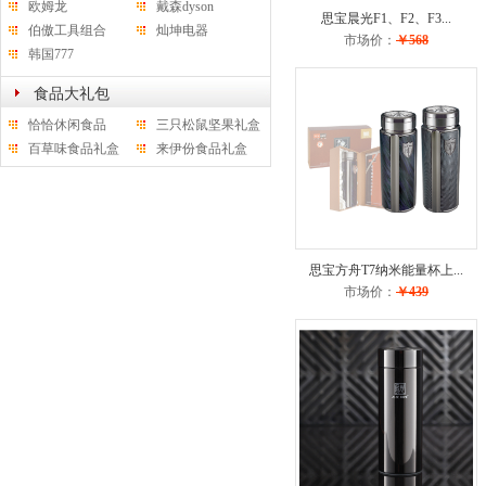
欧姆龙
戴森dyson
思宝晨光F1、F2、F3...
伯傲工具组合
灿坤电器
市场价：
￥568
韩国777
食品大礼包
恰恰休闲食品
三只松鼠坚果礼盒
百草味食品礼盒
来伊份食品礼盒
思宝方舟T7纳米能量杯上...
市场价：
￥439