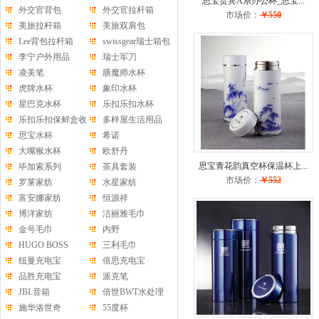
思宝贵宾A系办公杯_思宝...
外交官背包
外交官拉杆箱
市场价：
￥550
美旅拉杆箱
美旅双肩包
Lee背包拉杆箱
swissgear瑞士箱包
李宁户外用品
瑞士军刀
凌美笔
膳魔师水杯
虎牌水杯
象印水杯
星巴克水杯
乐扣乐扣水杯
乐扣乐扣保鲜盒收
多样屋生活用品
纳盒
思宝水杯
希诺
大嘴猴水杯
欧舒丹
思宝青花韵真空杯保温杯上...
毕加索系列
茶具套装
市场价：
￥552
罗莱家纺
水星家纺
富安娜家纺
恒源祥
博洋家纺
洁丽雅毛巾
金号毛巾
内野
HUGO BOSS
三利毛巾
纽曼充电宝
倍思充电宝
品胜充电宝
派克笔
JBL音箱
倍世BWT水处理
施华洛世奇
55度杯