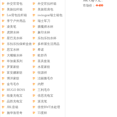
JBL Clip 3 无...
外交官背包
外交官拉杆箱
市场价：
￥499
美旅拉杆箱
美旅双肩包
Lee背包拉杆箱
swissgear瑞士箱包
李宁户外用品
瑞士军刀
凌美笔
膳魔师水杯
虎牌水杯
象印水杯
星巴克水杯
乐扣乐扣水杯
乐扣乐扣保鲜盒收
多样屋生活用品
纳盒
思宝水杯
希诺
大嘴猴水杯
欧舒丹
毕加索系列
茶具套装
罗莱家纺
水星家纺
富安娜家纺
恒源祥
博洋家纺
洁丽雅毛巾
金号毛巾
内野
HUGO BOSS
三利毛巾
纽曼充电宝
倍思充电宝
品胜充电宝
派克笔
JBL音箱
倍世BWT水处理
施华洛世奇
55度杯