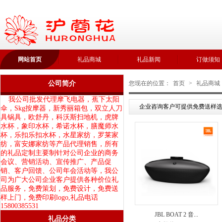
网站首页
礼品商城
礼品新闻
订做须知
公司简介
您现在的位置：
首页
>
礼品商城
我公司批发代理摩飞电器，蕉下太阳
企业咨询客户可提供免费送样选
伞，Skg按摩器，新秀丽箱包，双立人刀
具锅具，欧舒丹，科沃斯扫地机，虎牌
水杯，象印水杯，希诺水杯，膳魔师水
杯，乐扣乐扣水杯，水星家纺，罗莱家
纺，富安娜家纺等产品代理销售，所有
的礼品定制主要制针对公司企业的商务
会议、营销活动、宣传推广、产品促
销、客户回馈、公司年会活动等，我公
司为广大公司企业客户提供各种价位礼
品服务，免费策划，免费设计，免费送
样上门，免费印刷logo,礼品电话
15800385531
JBL BOAT 2 音...
礼品分类