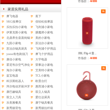
市场价：
￥999
家居实用礼品
摩飞电器
蕉下
SKG按摩仪
倍轻松按摩器
乐扣乐扣小家电
飞利浦小家电
伊莱克斯小家电
膳魔师小家电
北鼎养生壶蒸炖锅
美的小家电
水杯
九阳小家电
苏泊尔小家电
苏泊尔锅具厨具
飞利浦个护用品
JBL Flip 4 音...
yoose有色剃须刀
摩飞个护用品
市场价：
￥999
康佳小家电
大宇电器
霍尼韦尔空气净化
荣事达小家电
器
海尔小家电
艾美特小家电
蓝宝电器
TCL小家电
科沃斯机器人
欧普台灯
拜尔电动牙刷冲牙
惠而浦小家电
器
康巴赫锅具
双立人锅具
双立人刀具
爱仕达厨具
乐美雅餐具
康宁锅具餐具
新秀丽背包
新秀丽拉杆箱