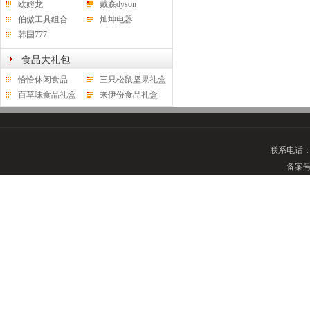
欧姆龙
戴森dyson
伯傲工具组合
灿坤电器
韩国777
食品大礼包
恰恰休闲食品
三只松鼠坚果礼盒
百草味食品礼盒
来伊份食品礼盒
联系电话
备案