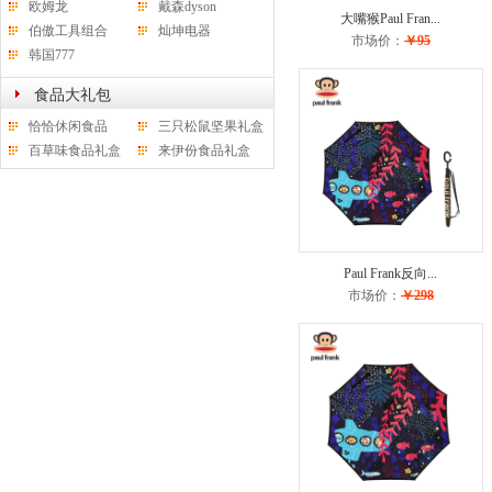
欧姆龙
戴森dyson
大嘴猴Paul Fran...
伯傲工具组合
灿坤电器
市场价：
￥95
韩国777
食品大礼包
恰恰休闲食品
三只松鼠坚果礼盒
百草味食品礼盒
来伊份食品礼盒
Paul Frank反向...
市场价：
￥298