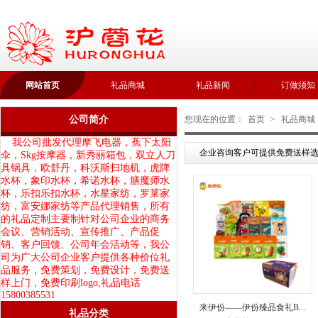
网站首页
礼品商城
礼品新闻
订做须知
公司简介
您现在的位置：
首页
>
礼品商城
我公司批发代理摩飞电器，蕉下太阳
企业咨询客户可提供免费送样选
伞，Skg按摩器，新秀丽箱包，双立人刀
具锅具，欧舒丹，科沃斯扫地机，虎牌
水杯，象印水杯，希诺水杯，膳魔师水
杯，乐扣乐扣水杯，水星家纺，罗莱家
纺，富安娜家纺等产品代理销售，所有
的礼品定制主要制针对公司企业的商务
会议、营销活动、宣传推广、产品促
销、客户回馈、公司年会活动等，我公
司为广大公司企业客户提供各种价位礼
品服务，免费策划，免费设计，免费送
样上门，免费印刷logo,礼品电话
15800385531
来伊份——伊份臻品食礼B...
礼品分类