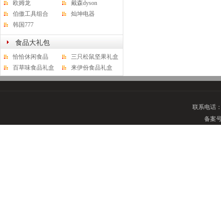
欧姆龙
戴森dyson
伯傲工具组合
灿坤电器
韩国777
食品大礼包
恰恰休闲食品
三只松鼠坚果礼盒
百草味食品礼盒
来伊份食品礼盒
联系电话
备案