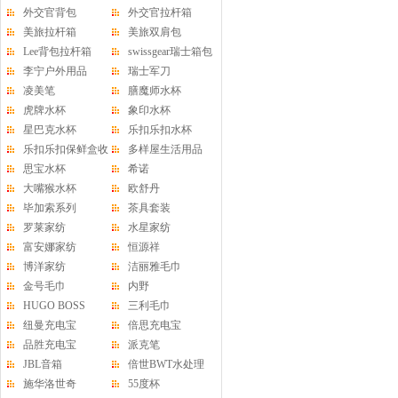
外交官背包
外交官拉杆箱
美旅拉杆箱
美旅双肩包
Lee背包拉杆箱
swissgear瑞士箱包
李宁户外用品
瑞士军刀
凌美笔
膳魔师水杯
虎牌水杯
象印水杯
星巴克水杯
乐扣乐扣水杯
乐扣乐扣保鲜盒收
多样屋生活用品
纳盒
思宝水杯
希诺
大嘴猴水杯
欧舒丹
毕加索系列
茶具套装
罗莱家纺
水星家纺
富安娜家纺
恒源祥
博洋家纺
洁丽雅毛巾
金号毛巾
内野
HUGO BOSS
三利毛巾
纽曼充电宝
倍思充电宝
品胜充电宝
派克笔
JBL音箱
倍世BWT水处理
施华洛世奇
55度杯