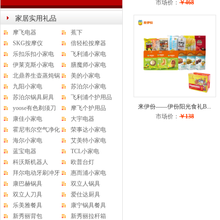
市场价：
￥468
家居实用礼品
摩飞电器
蕉下
SKG按摩仪
倍轻松按摩器
乐扣乐扣小家电
飞利浦小家电
伊莱克斯小家电
膳魔师小家电
北鼎养生壶蒸炖锅
美的小家电
水杯
九阳小家电
苏泊尔小家电
苏泊尔锅具厨具
飞利浦个护用品
来伊份——伊份阳光食礼B...
yoose有色剃须刀
摩飞个护用品
市场价：
￥138
康佳小家电
大宇电器
霍尼韦尔空气净化
荣事达小家电
器
海尔小家电
艾美特小家电
蓝宝电器
TCL小家电
科沃斯机器人
欧普台灯
拜尔电动牙刷冲牙
惠而浦小家电
器
康巴赫锅具
双立人锅具
双立人刀具
爱仕达厨具
乐美雅餐具
康宁锅具餐具
新秀丽背包
新秀丽拉杆箱