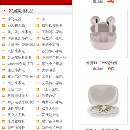
市场价：
￥92
家居实用礼品
摩飞电器
蕉下
SKG按摩仪
倍轻松按摩器
乐扣乐扣小家电
飞利浦小家电
伊莱克斯小家电
膳魔师小家电
北鼎养生壶蒸炖锅
美的小家电
水杯
九阳小家电
苏泊尔小家电
苏泊尔锅具厨具
飞利浦个护用品
纽曼T11 TWS运动蓝...
yoose有色剃须刀
摩飞个护用品
市场价：
￥65
康佳小家电
大宇电器
霍尼韦尔空气净化
荣事达小家电
器
海尔小家电
艾美特小家电
蓝宝电器
TCL小家电
科沃斯机器人
欧普台灯
拜尔电动牙刷冲牙
惠而浦小家电
器
康巴赫锅具
双立人锅具
双立人刀具
爱仕达厨具
乐美雅餐具
康宁锅具餐具
新秀丽背包
新秀丽拉杆箱