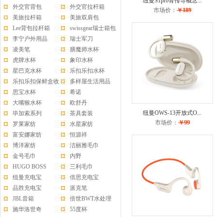
纽曼S1pro骨传导概念...
外交官背包
外交官拉杆箱
市场价：
￥189
美旅拉杆箱
美旅双肩包
Lee背包拉杆箱
swissgear瑞士箱包
李宁户外用品
瑞士军刀
凌美笔
膳魔师水杯
虎牌水杯
象印水杯
星巴克水杯
乐扣乐扣水杯
乐扣乐扣保鲜盒收
多样屋生活用品
纳盒
思宝水杯
希诺
大嘴猴水杯
欧舒丹
纽曼OWS-13开放式O...
毕加索系列
茶具套装
市场价：
￥99
罗莱家纺
水星家纺
富安娜家纺
恒源祥
博洋家纺
洁丽雅毛巾
金号毛巾
内野
HUGO BOSS
三利毛巾
纽曼充电宝
倍思充电宝
品胜充电宝
派克笔
JBL音箱
倍世BWT水处理
施华洛世奇
55度杯