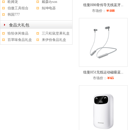
欧姆龙
戴森dyson
纽曼H86骨传导无线蓝牙...
伯傲工具组合
灿坤电器
市场价：
￥108
韩国777
食品大礼包
恰恰休闲食品
三只松鼠坚果礼盒
百草味食品礼盒
来伊份食品礼盒
纽曼H51无线运动磁吸蓝...
市场价：
￥65