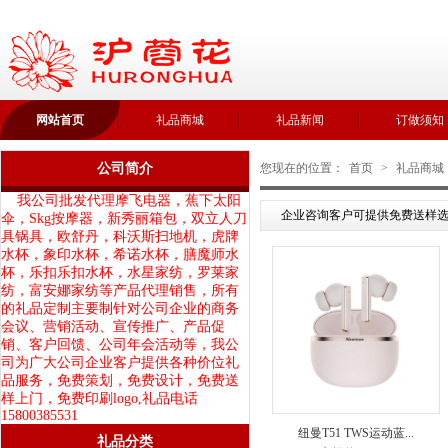
网站首页
礼品商城
礼品新闻
订做须知
公司简介
您现在的位置：
首页
>
礼品商城
我公司批发代理摩飞电器，蕉下太阳
企业咨询客户可提供免费送样选
伞，Skg按摩器，新秀丽箱包，双立人刀
具锅具，欧舒丹，科沃斯扫地机，虎牌
水杯，象印水杯，希诺水杯，膳魔师水
杯，乐扣乐扣水杯，水星家纺，罗莱家
纺，富安娜家纺等产品代理销售，所有
的礼品定制主要制针对公司企业的商务
会议、营销活动、宣传推广、产品促
销、客户回馈、公司年会活动等，我公
司为广大公司企业客户提供各种价位礼
品服务，免费策划，免费设计，免费送
样上门，免费印刷logo,礼品电话
15800385531
纽曼T51 TWS运动蓝...
礼品分类